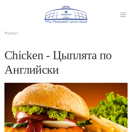
Фудкорт
Сhicken - Цыплята по
Английски